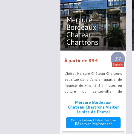
Mercure
Bordeaux-
Chateau
Chartrons
7.7
À partir de 89 €
Superbe
L'hôtel Mercure Château Chartrons
est situé dans l'ancien quartier de
négoce de vins, à 5 minutes en
voiture du centre-ville de
Bordeaux. Il propose des
Mercure Bordeaux-
chambres élégantes, un piano-bar
Chateau Chartrons Visiter
et une terrasse meublée.
le site de l'hotel
Mercure Bordeaux-Chateau Chartrons
Réserver Maintenant