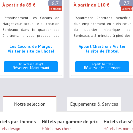
8.7
7.7
À partir de 85 €
À partir de 110 €
Fabuleux
Superbe
L'établissement Les Cocons de
L'Apartment Chartrons bénéficie
Margot vous accueille au cœur de
d'un emplacement en plein cœur
Bordeaux, dans le quartier des
du quartier historique de
Chartrons. Il vous propose des
Bordeaux, à 5 minutes à pied des
hébergements comprenant tous
rives de la Garonne et de l'arrêt de
Les Cocons de Margot
Appart'Chartrons Visiter
une connexion Wi-Fi gratuite et
tramway Cours du Médoc. Sur
Visiter le site de l'hotel
le site de l'hotel
certains bénéficiant d'une terrasse
place, le stationnement public est
privative.
gratuit.
Les Cocons de Margot
Appart'Chartrons
Réserver Maintenant
Réserver Maintenant
Notre selection
Équipements & Services
otels par themes
Hôtels par gamme de prix
Hotels classé
tels design
Hôtels pas chers
Hôtels les mieu