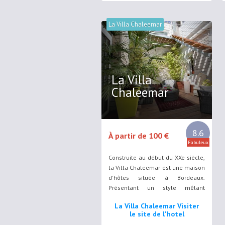
La Villa Chaleemar
La Villa
Chaleemar
8.6
À partir de 100 €
Fabuleux
Construite au début du XXe siècle,
la Villa Chaleemar est une maison
d'hôtes située à Bordeaux.
Présentant un style mêlant
moderne et Art déco, la maison
La Villa Chaleemar Visiter
dispose d'un salon avec une
le site de l'hotel
cheminée, une terrasse et un