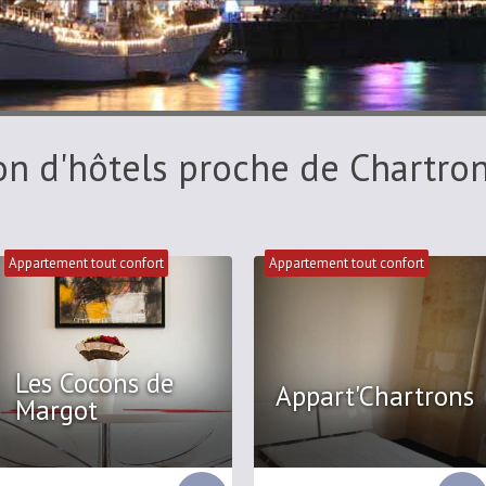
on d'hôtels proche de Chartro
Appartement tout confort
Appartement tout confort
Les Cocons de
Appart'Chartrons
Margot