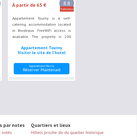
8.8
À partir de 65 €
Fabuleux
Appartement Tourny is a self-
catering accommodation located
in Bordeaux. FreeWiFi access is
available. The property is 200
metres from Quinconces
Appartement Tourny
Esplanade Esplanade des
Visiter le site de l'hotel
Quinconces and 400 metres from
CAPC Musee d'Art Contemporain.
Appartement Tourny
Réserver Maintenant
s par notes
Quartiers et lieux
x notés
Hôtels proche de du quartier historique