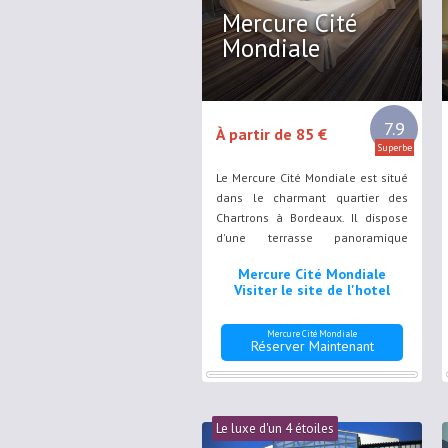
Mercure Cité
Mondiale
7.9
À partir de 85 €
Superbe
Le Mercure Cité Mondiale est situé
dans le charmant quartier des
Chartrons à Bordeaux. Il dispose
d'une terrasse panoramique
offrant une vue sur la Garonne, le
Mercure Cité Mondiale
pont des Pierres et la zone
Visiter le site de l'hotel
portuaire.
Mercure Cité Mondiale
Réserver Maintenant
Le luxe d'un 4 étoiles