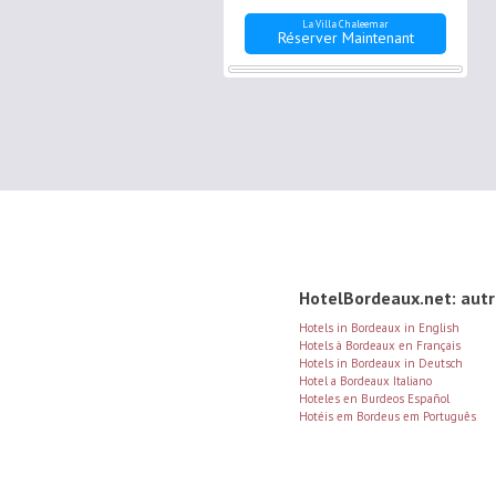
patio.
La Villa Chaleemar
Réserver Maintenant
HotelBordeaux.net: autr
Hotels in Bordeaux in English
Hotels à Bordeaux en Français
Hotels in Bordeaux in Deutsch
Hotel a Bordeaux Italiano
Hoteles en Burdeos Español
Hotéis em Bordeus em Português