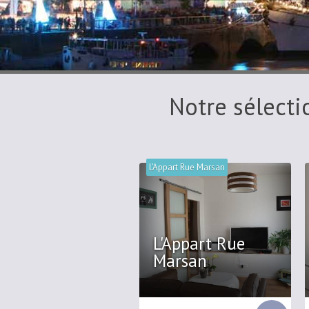
Notre sélecti
L'Appart Rue Marsan
L'Appart Rue
Marsan