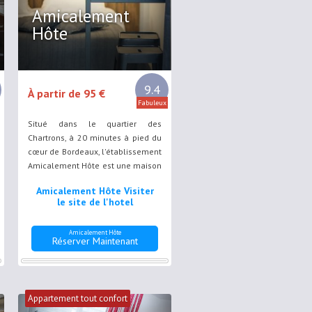
Amicalement
Hôte
9.4
À partir de 95 €
Fabuleux
Situé dans le quartier des
Chartrons, à 20 minutes à pied du
cœur de Bordeaux, l'établissement
Amicalement Hôte est une maison
en pierre typique proposant une
Amicalement Hôte Visiter
connexion Wi-Fi gratuite et un
le site de l'hotel
patio en pierre de 14 m².
Amicalement Hôte
Réserver Maintenant
Appartement tout confort