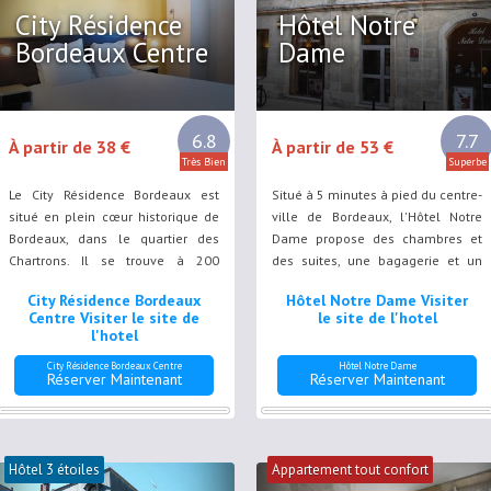
City Résidence
Hôtel Notre
Bordeaux Centre
Dame
6.8
7.7
À partir de 38 €
À partir de 53 €
Très Bien
Superbe
Le City Résidence Bordeaux est
Situé à 5 minutes à pied du centre-
situé en plein cœur historique de
ville de Bordeaux, l'Hôtel Notre
Bordeaux, dans le quartier des
Dame propose des chambres et
Chartrons. Il se trouve à 200
des suites, une bagagerie et un
mètres de l'arrêt de tramway
service de blanchisserie. Une
City Résidence Bordeaux
Hôtel Notre Dame Visiter
Chartrons, grâce auquel vous
connexion Wi-Fi dans l'ensemble
Centre Visiter le site de
le site de l'hotel
pourrez rejoindre le centre-ville en
de ses locaux est mise
l'hotel
5 minutes.
gracieusement à votre disposition.
City Résidence Bordeaux Centre
Hôtel Notre Dame
Réserver Maintenant
Réserver Maintenant
Hôtel 3 étoiles
Appartement tout confort