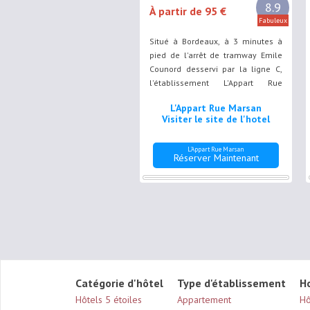
8.9
À partir de 95 €
Fabuleux
Situé à Bordeaux, à 3 minutes à
pied de l'arrêt de tramway Emile
Counord desservi par la ligne C,
l'établissement L'Appart Rue
Marsan dispose d'une terrasse
L'Appart Rue Marsan
privée couverte et d'une connexion
Visiter le site de l'hotel
Wi-Fi gratuite.
L'Appart Rue Marsan
Réserver Maintenant
Catégorie d'hôtel
Type d'établissement
H
Hôtels 5 étoiles
Appartement
Hô