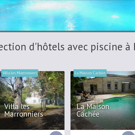
ection d'hôtels avec piscine à
Villa les Marronniers
La Maison Cachée
Villa les
La Maison
Marronniers
Cachée