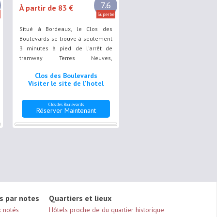
7.6
À partir de 83 €
Superbe
Situé à Bordeaux, le Clos des
Boulevards se trouve à seulement
3 minutes à pied de l'arrêt de
tramway Terres Neuves,
permettant de rejoindre la gare de
Clos des Boulevards
Saint-Jean en 5 minutes. Il
Visiter le site de l'hotel
possède une piscine extérieure
bordée de chaises longues.
Clos des Boulevards
Réserver Maintenant
s par notes
Quartiers et lieux
x notés
Hôtels proche de du quartier historique