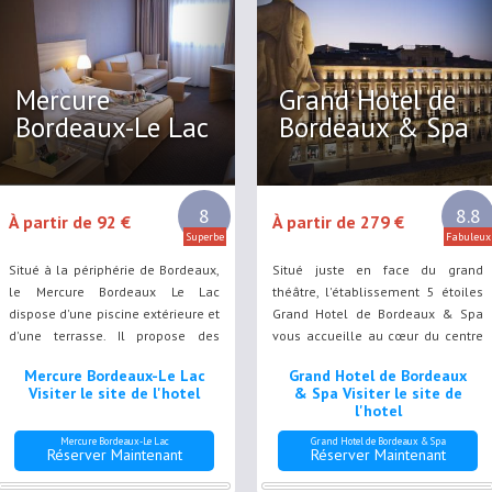
Mercure
Grand Hotel de
Bordeaux-Le Lac
Bordeaux & Spa
8
8.8
À partir de 92 €
À partir de 279 €
Superbe
Fabuleux
Situé à la périphérie de Bordeaux,
Situé juste en face du grand
le Mercure Bordeaux Le Lac
théâtre, l'établissement 5 étoiles
dispose d'une piscine extérieure et
Grand Hotel de Bordeaux & Spa
d'une terrasse. Il propose des
vous accueille au cœur du centre
chambres climatisées dotées
historique de Bordeaux.
Mercure Bordeaux-Le Lac
Grand Hotel de Bordeaux
d'une télévision par satellite à
Visiter le site de l'hotel
& Spa Visiter le site de
écran plat.
l'hotel
Mercure Bordeaux-Le Lac
Grand Hotel de Bordeaux & Spa
Réserver Maintenant
Réserver Maintenant