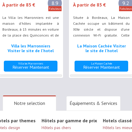
8.9
9.2
À partir de 85 €
À partir de 85 €
Fabuleux
Fabuleux
La Villa les Marronniers est une
Située à Bordeaux, La Maison
maison d'hôtes implantée à
Cachée occupe un bâtiment du
Bordeaux, à 15 minutes en voiture
XIXe siècle et dispose d'une
de la place des Quinconces et de
connexion Wi-Fi gratuite. Cette
l'aéroport de Bordeaux - Mérignac.
maison d'hôtes possède une
Villa les Marronniers
La Maison Cachée Visiter
piscine d'eau salée et vous
Visiter le site de l'hotel
le site de l'hotel
pourrez vous détendre dans le
jardin ou sur les terrasses.
Villa les Marronniers
La Maison Cachée
Réserver Maintenant
Réserver Maintenant
Notre selection
Équipements & Services
otels par themes
Hôtels par gamme de prix
Hotels classé
tels design
Hôtels pas chers
Hôtels les mieu