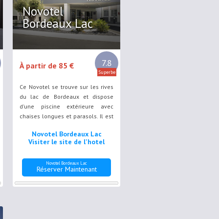
Novotel
Bordeaux Lac
7.8
À partir de 85 €
Superbe
Ce Novotel se trouve sur les rives
du lac de Bordeaux et dispose
d'une piscine extérieure avec
chaises longues et parasols. Il est
situé à 220 mètres du centre des
Novotel Bordeaux Lac
congrès et propose une connexion
Visiter le site de l'hotel
Wi-Fi gratuite.
Novotel Bordeaux Lac
Réserver Maintenant