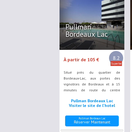
Pullman
Bordeaux Lac
8.2
À partir de 105 €
Superbe
Situé près du quartier de
Bordeaux-Lac, aux portes des
vignobles de Bordeaux et à 15
minutes de route du centre
historique de Bordeaux, l'hôtel
Pullman Bordeaux Lac
Pullman Bordeaux Lac possède un
Visiter le site de l'hotel
restaurant doté d'un bar, une
piscine chauffée et des chambres
Pullman Bordeaux Lac
dotées...
Réserver Maintenant