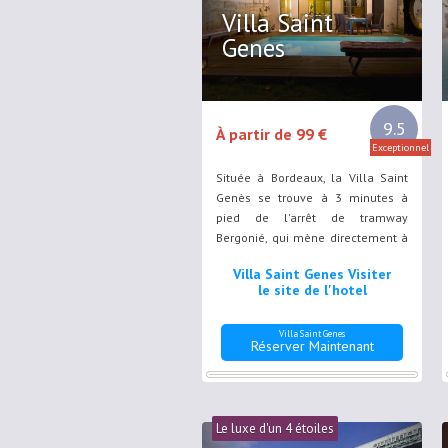
Villa Saint
Genes
9.5
À partir de 99 €
Exceptionnel
Située à Bordeaux, la Villa Saint
Genès se trouve à 3 minutes à
pied de l'arrêt de tramway
Bergonié, qui mène directement à
la place des Quinconces. Elle
Villa Saint Genes Visiter
dispose d'une piscine extérieure
le site de l'hotel
ouverte en saison, d'un jardin et
d'une terrasse.
Villa Saint Genes
Réserver Maintenant
Le luxe d'un 4 étoiles