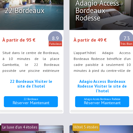
Adagio Access
22 Bordeaux
Bordeaux
Rodesse
8.9
7.3
À partir de 95 €
À partir de 49 €
Fabuleux
Très Bien
Situé dans le centre de Bordeaux,
L'appart'hôtel Adagio Access
à 10 minutes de la place
Bordeaux Rodesse bénéficie d'un
Gambetta, le 22 Bordeaux
cadre paisible à seulement 10
possède une piscine extérieure
minutes à pied du centre-ville de
ouverte en saison ainsi qu'un
Bordeaux. Il propose des
22 Bordeaux Visiter le
Adagio Access Bordeaux
salon. Une connexion Internet par
appartements confortables et une
site de l'hotel
Rodesse Visiter le site de
câble gratuite est à votre
connexion Wi-Fi gratuite.
l'hotel
disposition.
22 Bordeaux
Adagio Access Bordeaux Rodesse
Réserver Maintenant
Réserver Maintenant
Le luxe d'un 4 étoiles
Hôtel 5 étoiles