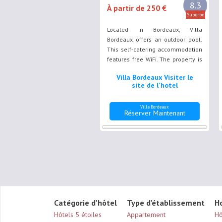
8.3
À partir de 250 €
Superbe
Located in Bordeaux, Villa
Bordeaux offers an outdoor pool.
This self-catering accommodation
features free WiFi. The property is
500 metres from Bordeaux Wines
Villa Bordeaux Visiter le
Museum and 1.2 km from CAPC
site de l'hotel
Musee d'Art Contemporain.
Villa Bordeaux
Réserver Maintenant
Catégorie d'hôtel
Type d'établissement
H
Hôtels 5 étoiles
Appartement
Hô