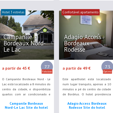
Hotel 3 estrelas
Confortável apartamento
Campanile
Adagio Access
Bordeaux Nord-
Bordeaux
Le Lac
Rodesse
7.7
7.3
a partir de 45 €
a partir de 49 €
Fabuloso
Óptimo
O Campanile Bordeaux Nord - Le
Este aparthotel está localizado
Lac está localizado a 8 minutos do
num lugar tranquilo, apenas a 10
centro da cidade, e disponibiliza
minutos a pé do centro da cidade
quartos com ar condicionado e
de Bordéus. O hotel providencia
acesso Wi-Fi gratuito.
apartamentos confortáveis ​​e
Campanile Bordeaux
Adagio Access Bordeaux
acesso Wi-Fi gratuito.
Nord-Le Lac Site do hotel
Rodesse Site do hotel