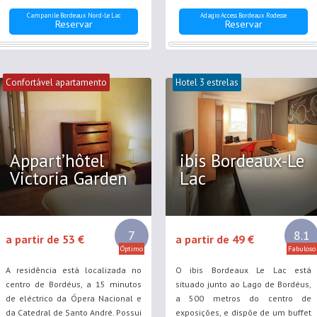
Campanile Bordeaux Nord-Le Lac
Adagio Access Bordeaux Rodesse
Reservar
Reservar
Confortável apartamento
Hotel 3 estrelas
Appart’hôtel
ibis Bordeaux-Le
Victoria Garden
Lac
7
8.1
a partir de 53 €
a partir de 49 €
Óptimo
Fabuloso
A residência está localizada no
O ibis Bordeaux Le Lac está
centro de Bordéus, a 15 minutos
situado junto ao Lago de Bordéus,
de eléctrico da Ópera Nacional e
a 500 metros do centro de
da Catedral de Santo André. Possui
exposições, e dispõe de um buffet