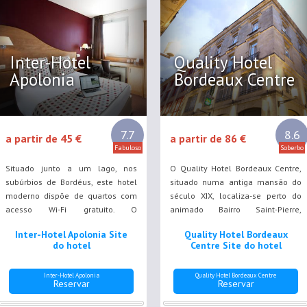
Inter-Hotel
Quality Hotel
Apolonia
Bordeaux Centre
7.7
8.6
a partir de 45 €
a partir de 86 €
Fabuloso
Soberbo
Situado junto a um lago, nos
O Quality Hotel Bordeaux Centre,
subúrbios de Bordéus, este hotel
situado numa antiga mansão do
moderno dispõe de quartos com
século XIX, localiza-se perto do
acesso Wi-Fi gratuito. O
animado Bairro Saint-Pierre,
estacionamento privado é gratuito
rodeado por restaurantes e
Inter-Hotel Apolonia Site
Quality Hotel Bordeaux
e o Casino de Bordéus fica apenas
boutiques.
do hotel
Centre Site do hotel
a 600 metros de distância.
Inter-Hotel Apolonia
Quality Hotel Bordeaux Centre
Reservar
Reservar