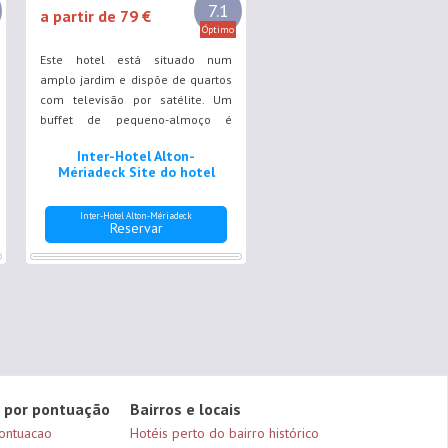
7.1
a partir de 79 €
Óptimo
Este hotel está situado num
amplo jardim e dispõe de quartos
com televisão por satélite. Um
buffet de pequeno-almoço é
preparado diariamente e a
Inter-Hotel Alton-
paragem de eléctrico Saint-
Mériadeck Site do hotel
Augustin está localizada a 160
metros.
Inter-Hotel Alton-Mériadeck
Reservar
 por pontuação
Bairros e locais
ontuacao
Hotéis perto do bairro histórico