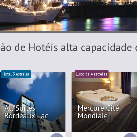
ção de Hotéis alta capacidade
Hotel 3 estrelas
Luxo de 4 estrelas
All Suites
Mercure Cité
Bordeaux Lac
Mondiale