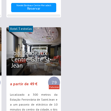
Novotel Bordeaux Centre-Meriadeck
Reservar
Hotel 3 estrelas
ibis Bordeaux
Centre-Gare St-
Jean
7.9
a partir de 49 €
Fabuloso
Localizado a 300 metros da
Estação Ferroviária de Saint Jean e
a um passeio de eléctrico de 10
minutos do centro da cidade, o ibis