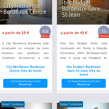
ibis budget
City Résidence
Bordeaux-Gare
Bordeaux Centre
St-Jean
6.8
7.5
a partir de 38 €
a partir de 43 €
Óptimo
Fabuloso
O City Residence Bordeaux está
Este Ibis Budget Hotel está
localizado no coração da zona
localizado em frente à Estação
histórica dos Quartiers des
Ferroviária SNCF Bordeaux-Saint
Chartrons. Encontra-se a 200
Jean e perto da Paragem de
metros da Paragem do Eléctrico
Eléctrico Saint Jean. Dispõe de
City Résidence Bordeaux
ibis budget Bordeaux-
de Chartrons e a uma viagem de 5
acesso Wi-Fi gratuito.
Centre Site do hotel
Gare St-Jean Site do
minutos de eléctrico do centro da
hotel
cidade de Bordéus.
City Résidence Bordeaux Centre
ibis budget Bordeaux-Gare St-Jean
Reservar
Reservar
Hotel 3 estrelas
Hotel 3 estrelas