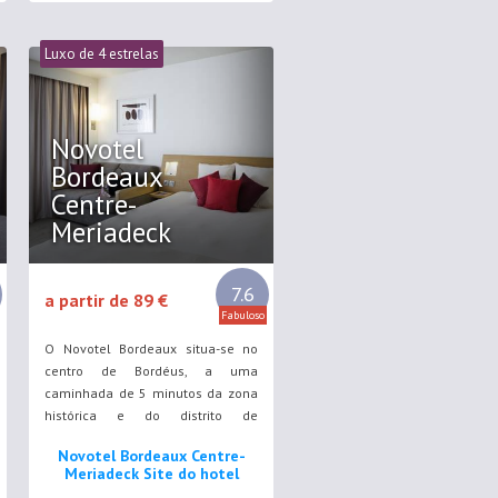
Luxo de 4 estrelas
Novotel
Bordeaux
Centre-
Meriadeck
7.6
a partir de 89 €
Fabuloso
O Novotel Bordeaux situa-se no
centro de Bordéus, a uma
caminhada de 5 minutos da zona
histórica e do distrito de
Mériadeck. Dispõe de acesso Wi-Fi
Novotel Bordeaux Centre-
gratuito e de um restaurante com
Meriadeck Site do hotel
um terraço.