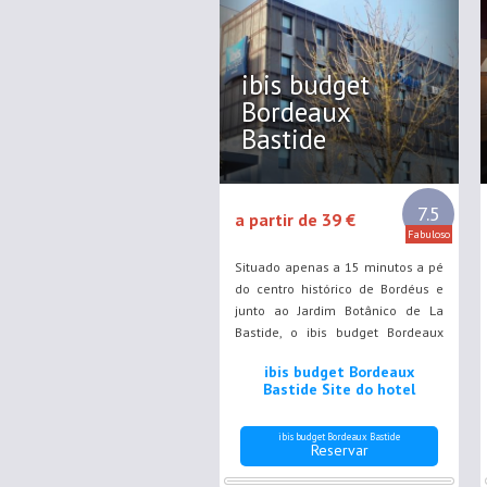
ibis budget
Bordeaux
Bastide
7.5
a partir de 39 €
Fabuloso
Situado apenas a 15 minutos a pé
do centro histórico de Bordéus e
junto ao Jardim Botânico de La
Bastide, o ibis budget Bordeaux
Centre Bastide dispõe de
ibis budget Bordeaux
acomodações modernas e de um
Bastide Site do hotel
buffet de pequeno-almoço.
ibis budget Bordeaux Bastide
Reservar