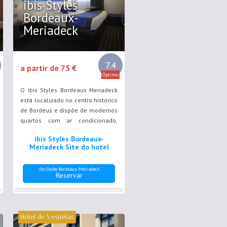
ibis Styles
Bordeaux-
Meriadeck
7.4
a partir de 75 €
Óptimo
O ibis Styles Bordeaux Meriadeck
está localizado no centro histórico
de Bordéus e dispõe de modernos
quartos com ar condicionado,
todos decorados com uma cor
ibis Styles Bordeaux-
diferente. Existe acesso Wi-Fi
Meriadeck Site do hotel
gratuito em todo o hotel.
ibis Styles Bordeaux-Meriadeck
Reservar
Hotel de 5 estrelas