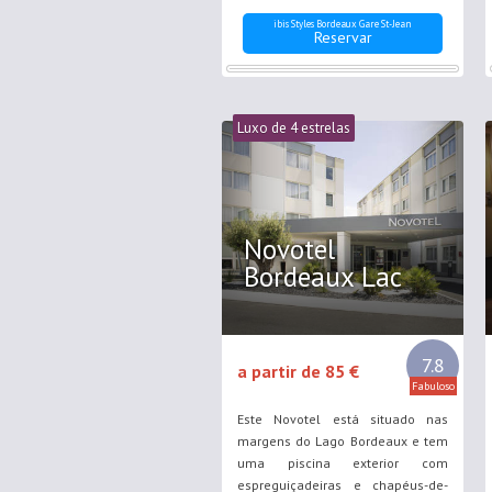
dias.
ibis Styles Bordeaux Gare St-Jean
Reservar
Luxo de 4 estrelas
Novotel
Bordeaux Lac
7.8
a partir de 85 €
Fabuloso
Este Novotel está situado nas
margens do Lago Bordeaux e tem
uma piscina exterior com
espreguiçadeiras e chapéus-de-