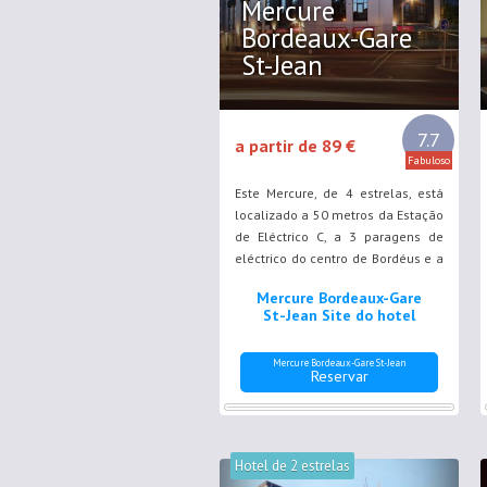
Mercure
Bordeaux-Gare
St-Jean
7.7
a partir de 89 €
Fabuloso
Este Mercure, de 4 estrelas, está
localizado a 50 metros da Estação
de Eléctrico C, a 3 paragens de
eléctrico do centro de Bordéus e a
400 metros da Estação Ferroviária
Mercure Bordeaux-Gare
de Bordéus.
St-Jean Site do hotel
Mercure Bordeaux-Gare St-Jean
Reservar
Hotel de 2 estrelas