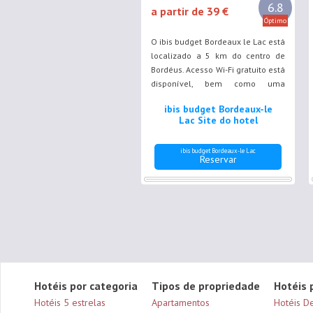
6.8
a partir de 39 €
Óptimo
O ibis budget Bordeaux le Lac está
localizado a 5 km do centro de
Bordéus. Acesso Wi-Fi gratuito está
disponível, bem como uma
máquina de venda automática.
ibis budget Bordeaux-le
Lac Site do hotel
ibis budget Bordeaux-le Lac
Reservar
Hotéis por categoria
Tipos de propriedade
Hotéis 
Hotéis 5 estrelas
Apartamentos
Hotéis D