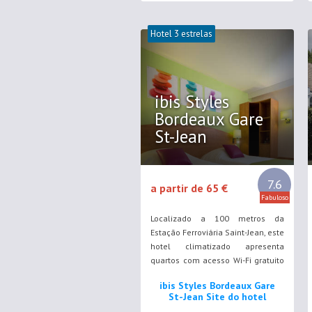
Hotel 3 estrelas
ibis Styles
Bordeaux Gare
St-Jean
7.6
a partir de 65 €
Fabuloso
Localizado a 100 metros da
Estação Ferroviária Saint-Jean, este
hotel climatizado apresenta
quartos com acesso Wi-Fi gratuito
ilimitado. O bar de estilo
ibis Styles Bordeaux Gare
contemporâneo dispõe de uma
St-Jean Site do hotel
jukebox e está aberto todos os