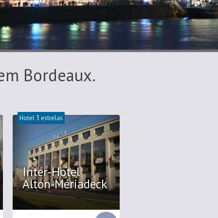
 em Bordeaux.
Hotel 3 estrelas
Inter-Hotel
Alton-Mériadeck