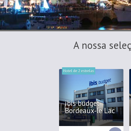
A nossa sele
Hotel de 2 estrelas
ibis budget
Bordeaux-le Lac