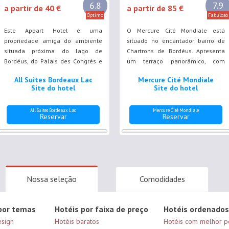
6.8
7.9
a partir de 40 €
a partir de 85 €
Óptimo
Fabuloso
Este Appart Hotel é uma
O Mercure Cité Mondiale está
propriedade amiga do ambiente
situado no encantador bairro de
situada próxima do lago de
Chartrons de Bordéus. Apresenta
Bordéus, do Palais des Congrés e
um terraço panorâmico, com
do Centro de Exposições. Desfrute
vistas sobre o Rio Garonne, Ponte
All Suites Bordeaux Lac
Mercure Cité Mondiale
de acesso Wi-Fi gratuito e de um
des Pierres e a zona do cais. Os
Site do hotel
Site do hotel
centro de fitness.
quartos do Mercure são
climatizados.
All Suites Bordeaux Lac
Mercure Cité Mondiale
Reservar
Reservar
Nossa seleção
Comodidades
por temas
Hotéis por faixa de preço
Hotéis ordenados
esign
Hotéis baratos
Hotéis com melhor p