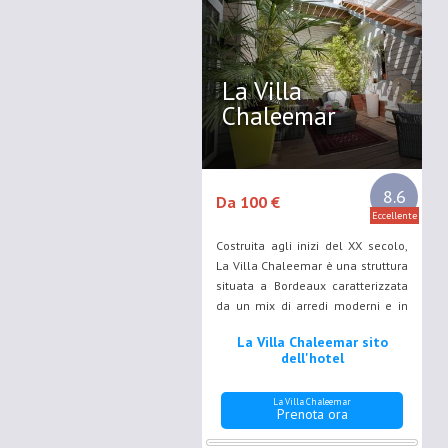
La Villa
Chaleemar
8.6
Da 100 €
Eccellente
Costruita agli inizi del XX secolo,
La Villa Chaleemar è una struttura
situata a Bordeaux caratterizzata
da un mix di arredi moderni e in
stile Liberty e presenta un
La Villa Chaleemar sito
soggiorno con camino, una
dell'hotel
terrazza e un patio.
La Villa Chaleemar
Prenota ora