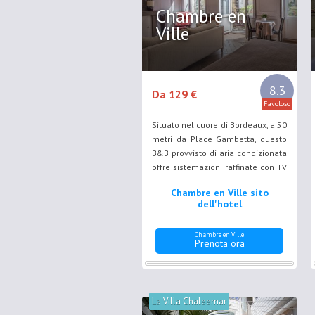
Chambre en
Ville
8.3
Da 129 €
Favoloso
Situato nel cuore di Bordeaux, a 50
metri da Place Gambetta, questo
B&B provvisto di aria condizionata
offre sistemazioni raffinate con TV
e Wi-Fi gratuito.
Chambre en Ville sito
dell'hotel
Chambre en Ville
Prenota ora
La Villa Chaleemar