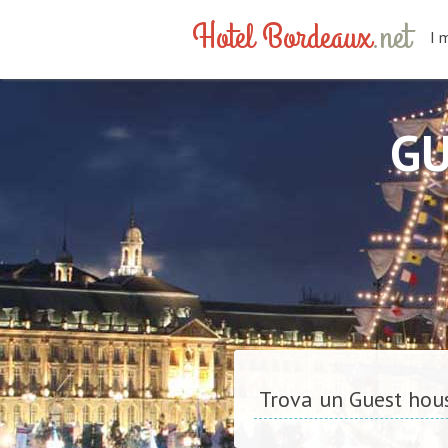
Hotel Bordeaux
.net
I 
GU
Trova un Guest hou