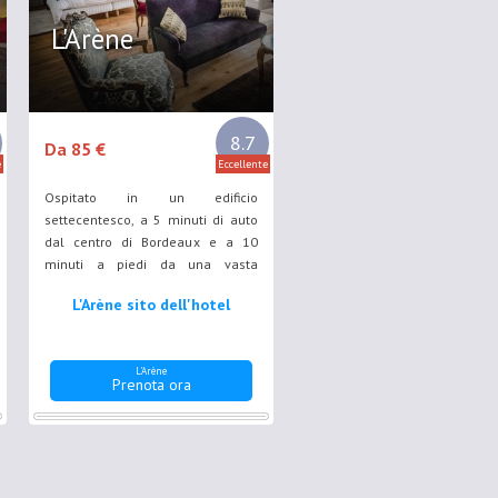
L'Arène
8.7
Da 85 €
e
Eccellente
Ospitato in un edificio
settecentesco, a 5 minuti di auto
dal centro di Bordeaux e a 10
minuti a piedi da una vasta
gamma di negozi e ristoranti,
L'Arène sito dell'hotel
questo B&B dispone di camere
con bagno interno, TV, lettore DVD
e connessione Wi-Fi gratuita.
L'Arène
Prenota ora