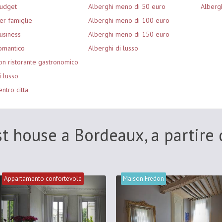
budget
Alberghi meno di 50 euro
Albergh
er famiglie
Alberghi meno di 100 euro
usiness
Alberghi meno di 150 euro
omantico
Alberghi di lusso
on ristorante gastronomico
i lusso
ntro citta
t house a Bordeaux, a partire
Appartamento confortevole
Maison Fredon