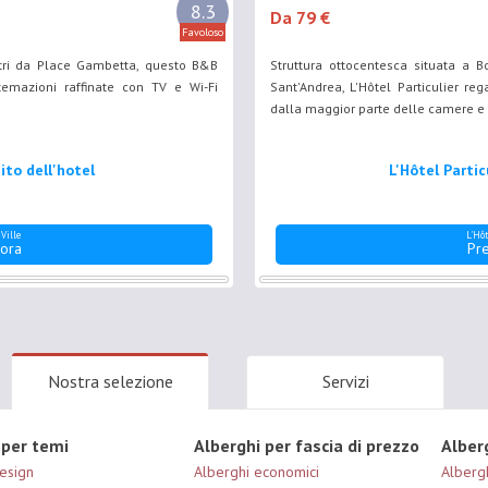
8.3
Da 79 €
Favoloso
tri da Place Gambetta, questo B&B
Struttura ottocentesca situata a B
stemazioni raffinate con TV e Wi-Fi
Sant'Andrea, L'Hôtel Particulier reg
dalla maggior parte delle camere e
ito dell'hotel
L'Hôtel Partic
Ville
L'Hôt
 ora
Pre
Nostra selezione
Servizi
 per temi
Alberghi per fascia di prezzo
Alber
esign
Alberghi economici
Alberg