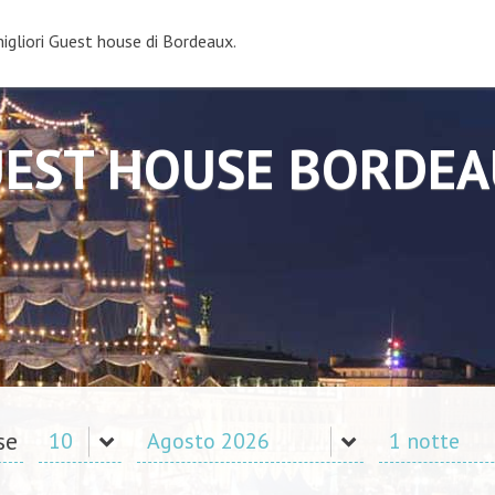
migliori Guest house di Bordeaux.
EST HOUSE BORDE
se