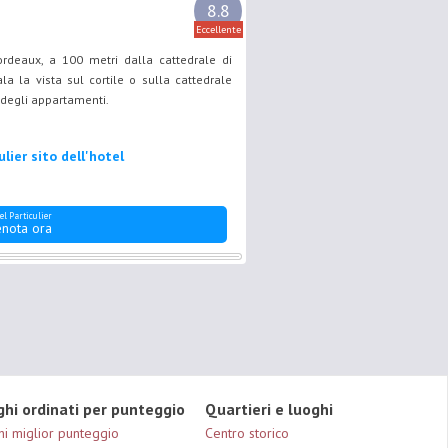
8.8
Eccellente
ordeaux, a 100 metri dalla cattedrale di
ala la vista sul cortile o sulla cattedrale
 degli appartamenti.
ulier sito dell'hotel
el Particulier
nota ora
ghi ordinati per punteggio
Quartieri e luoghi
hi miglior punteggio
Centro storico