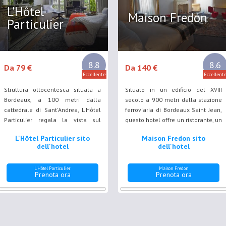
L'Hôtel
Maison Fredon
Particulier
8.8
8.6
Da 79 €
Da 140 €
Eccellente
Eccellent
Struttura ottocentesca situata a
Situato in un edificio del XVIII
Bordeaux, a 100 metri dalla
secolo a 900 metri dalla stazione
cattedrale di Sant'Andrea, L'Hôtel
ferroviaria di Bordeaux Saint Jean,
Particulier regala la vista sul
questo hotel offre un ristorante, un
cortile o sulla cattedrale dalla
parcheggio privato gratuito e la
L'Hôtel Particulier sito
Maison Fredon sito
maggior parte delle camere e
possibilità di ordinare la colazione
dell'hotel
dell'hotel
degli appartamenti.
continentale in camera.
L'Hôtel Particulier
Maison Fredon
Prenota ora
Prenota ora