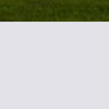
Más informac
El ibis Styles Bordeaux Meriadeck e
todas ellas decoradas con un color 
La conexión Wi-Fi gratuita está dis
suelo de moqueta, TV de pantalla pl
El restaurante, que está abierto só
con aire acondicionado. Las bebidas 
el desayuno se sirve a partir de las 