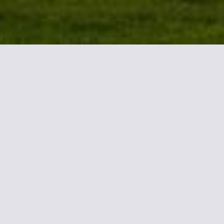
ión sobre ibis Styles Borde
stá situado en el centro histórico de Burdeos y ofrece habitaciones
diferente.
ponible en todo el hotel. Las habitaciones presentan un diseño mod
ana y baño privado con secador de pelo y bañera.
lo entre semana, ofrece platos típicos de cocina francesa y cuent
se pueden disfrutar en el bar, que abre todos los días. La recepción
06:00.