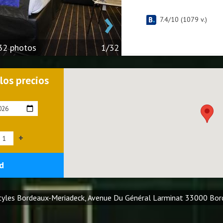
›
7.4
/
10
(
1079
v.)
 32 photos
1/32
 los precios
+
d
Styles Bordeaux-Meriadeck, Avenue Du Général Larminat 33000 Bo