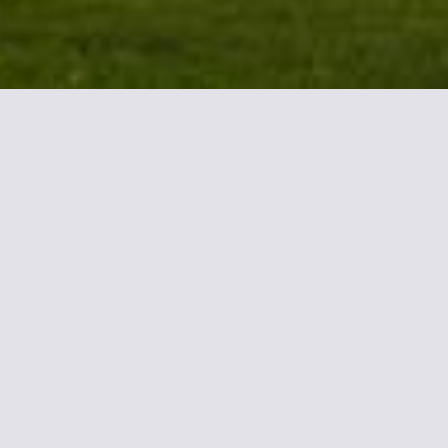
aux-Meriadeck
 modernas con aire acondicionado,
erno, son amplias y cuentan con
a con un comedor acogedor equipado
 también está abierta las 24 horas, y