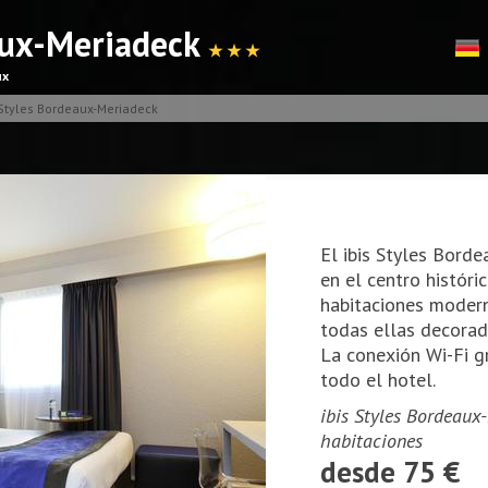
eaux-Meriadeck
★ ★ ★
ux
 Styles Bordeaux-Meriadeck
El ibis Styles Bord
en el centro históri
habitaciones modern
todas ellas decorad
La conexión Wi-Fi gr
todo el hotel.
ibis Styles Bordeaux-
habitaciones
desde 75 €