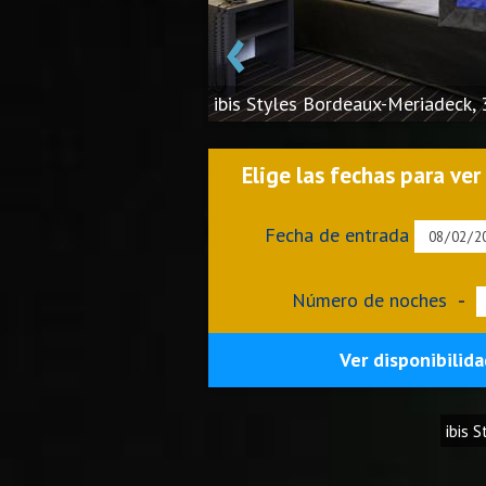
‹
ibis Styles Bordeaux-Meriadeck,
Elige las fechas para ver
Fecha de entrada
Número de noches
-
Ver disponibilida
ibis 