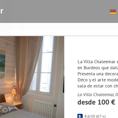
r
La Villa Chaleemar 
en Burdeos que data 
Presenta una decora
Déco y el arte mode
sala de estar con ch
La Villa Chaleemar, 0
desde 100 €
8.6
/
10
(
67
v.)