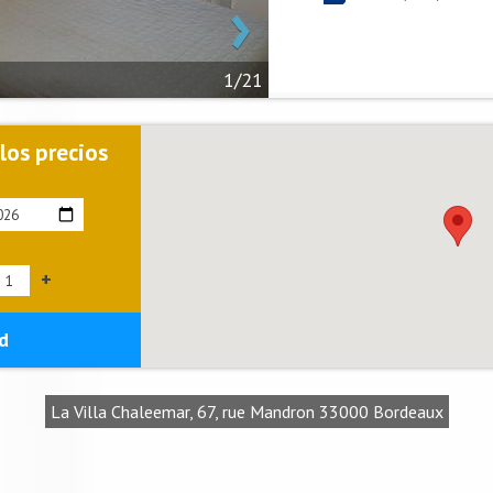
›
1/21
 los precios
+
d
La Villa Chaleemar, 67, rue Mandron 33000 Bordeaux