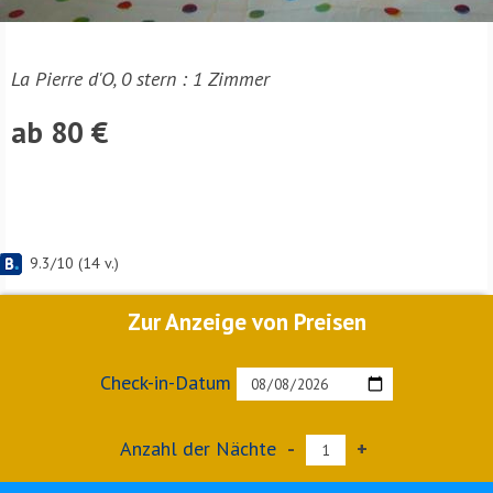
La Pierre d'O, 0 stern : 1 Zimmer
ab 80 €
9.3
/
10
(
14
v.)
Zur Anzeige von Preisen
Check-in-Datum
Anzahl der Nächte
-
+