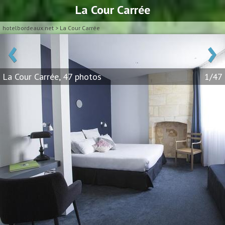
La Cour Carrée
hotelbordeaux.net
>
La Cour Carrée
‹
›
La Cour Carrée, 47 photos
1/47