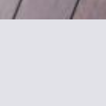
Maggiori informazioni su
La Cour Carrée
Soggiorna nel cuore di Bordeaux
Posto nel centro di Bordeaux, a 100 metri da Place des
Grands Hommes, dall'Allées de Tourny e da Piazza Gambetta,
questo hotel di design mette a vostra disposizione l'aria
condizionata e la connessione gratuita a internet Wi-Fi.
Ospitato in un edificio costruito 2 secoli fa, il La Cour Carrée
offre un patio terrazzato e camere decorate in modo