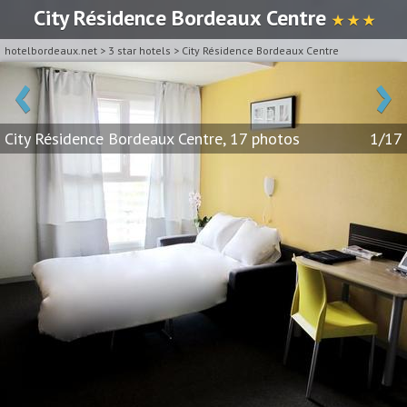
City Résidence Bordeaux Centre
★ ★ ★
hotelbordeaux.net
>
3 star hotels
>
City Résidence Bordeaux Centre
‹
›
City Résidence Bordeaux Centre, 17 photos
1/17