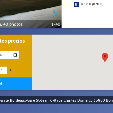
›
8.1
/
10
(
820
v.)
n, 40 photos
1/40
 los precios
+
d
anile Bordeaux-Gare St-Jean, 6-8 rue Charles Domercq 33800 Bor