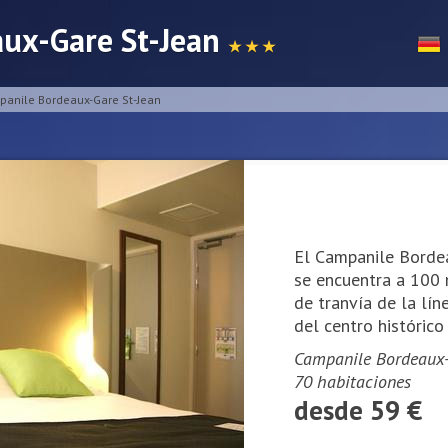
ux-Gare St-Jean
★ ★ ★
anile Bordeaux-Gare St-Jean
El Campanile Bordea
se encuentra a 100 
de tranvía de la lín
del centro histórico
Campanile Bordeaux-G
70 habitaciones
desde 59 €