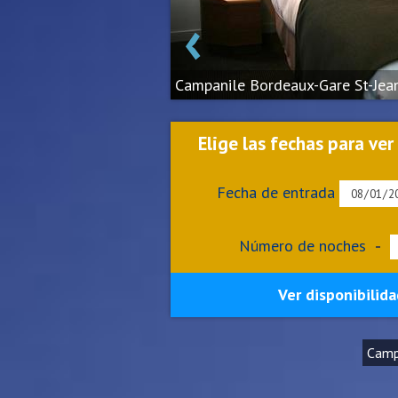
‹
Campanile Bordeaux-Gare St-Jea
Elige las fechas para ver
Fecha de entrada
Número de noches
-
Ver disponibilida
Camp