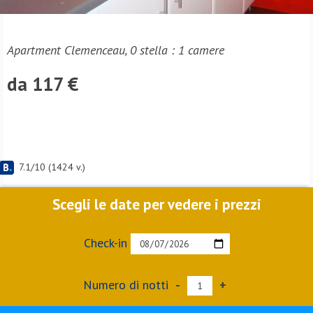
Apartment Clemenceau, 0 stella : 1 camere
da 117 €
7.1
/
10
(
1424
v.)
Scegli le date per vedere i prezzi
Check-in
Numero di notti
-
+